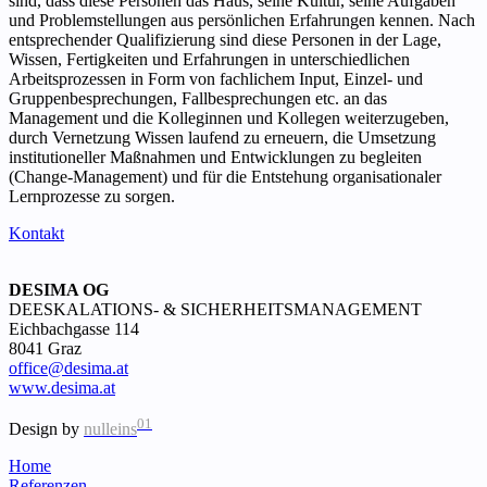
sind, dass diese Personen das Haus, seine Kultur, seine Aufgaben
und Problemstellungen aus persönlichen Erfahrungen kennen. Nach
entsprechender Qualifizierung sind diese Personen in der Lage,
Wissen, Fertigkeiten und Erfahrungen in unterschiedlichen
Arbeitsprozessen in Form von fachlichem Input, Einzel- und
Gruppenbesprechungen, Fallbesprechungen etc. an das
Management und die Kolleginnen und Kollegen weiterzugeben,
durch Vernetzung Wissen laufend zu erneuern, die Umsetzung
institutioneller Maßnahmen und Entwicklungen zu begleiten
(Change-Management) und für die Entstehung organisationaler
Lernprozesse zu sorgen.
Kontakt
DESIMA OG
DEESKALATIONS- & SICHERHEITSMANAGEMENT
Eichbachgasse 114
8041 Graz
office@desima.at
www.desima.at
01
Design by
nulleins
Home
Referenzen